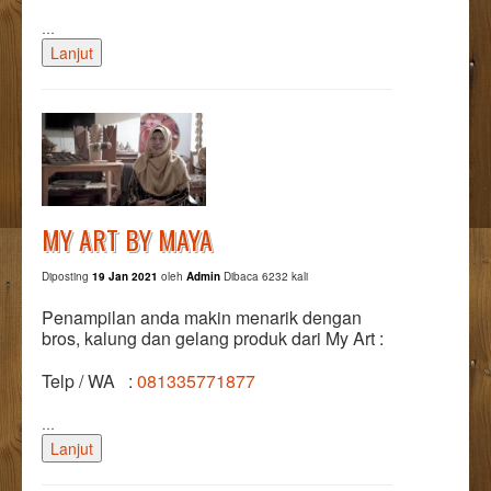
…
Lanjut
MY ART BY MAYA
Diposting
19 Jan 2021
oleh
Admin
Dibaca 6232 kali
Penampilan anda makin menarik dengan
bros, kalung dan gelang produk dari My Art :
Telp / WA :
081335771877
…
Lanjut