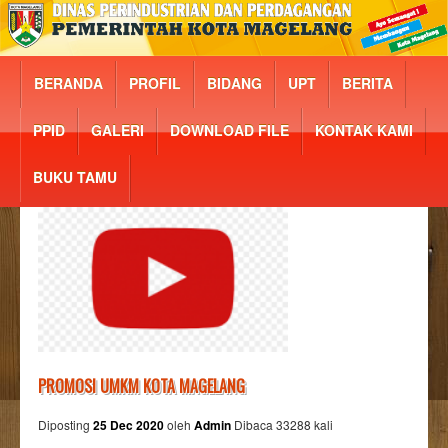
BERANDA
PROFIL
BIDANG
UPT
BERITA
PPID
GALERI
DOWNLOAD FILE
KONTAK KAMI
BUKU TAMU
PROMOSI UMKM KOTA MAGELANG
Diposting
25 Dec 2020
oleh
Admin
Dibaca 33288 kali