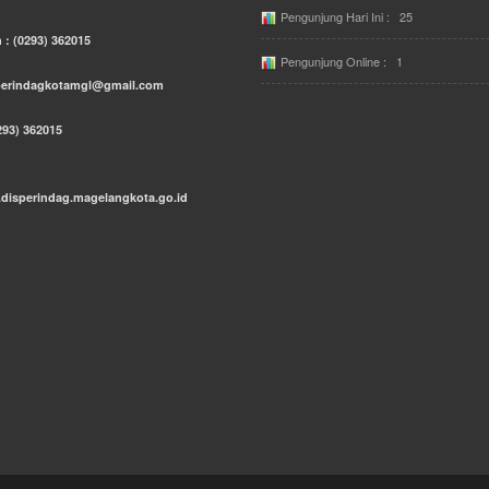
Pengunjung Hari Ini : 25
 : (0293) 362015
Pengunjung Online : 1
sperindagkotamgl@gmail.com
293) 362015
.disperindag.magelangkota.go.id