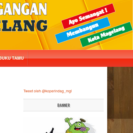
BUKU TAMU
Tweet oleh @koperindag_mgl
BANNER