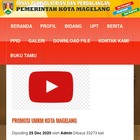
BERANDA
PROFIL
BIDANG
UPT
BERITA
PPID
GALERI
DOWNLOAD FILE
KONTAK KAMI
BUKU TAMU
PROMOSI UMKM KOTA MAGELANG
Diposting
25 Dec 2020
oleh
Admin
Dibaca 33273 kali