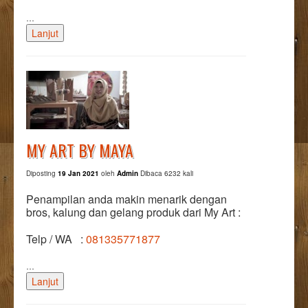
…
Lanjut
MY ART BY MAYA
Diposting
19 Jan 2021
oleh
Admin
Dibaca 6232 kali
Penampilan anda makin menarik dengan
bros, kalung dan gelang produk dari My Art :
Telp / WA :
081335771877
…
Lanjut