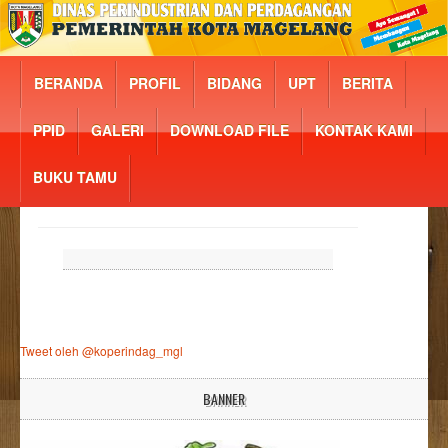
BERANDA
PROFIL
BIDANG
UPT
BERITA
PPID
GALERI
DOWNLOAD FILE
KONTAK KAMI
BUKU TAMU
Tweet oleh @koperindag_mgl
BANNER