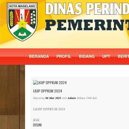
BERANDA
PROFIL
BIDANG
UPT
BERI
LKJIP DPPKUM 2024
Diposting
06 Mar 2025
oleh
Admin
Dibaca 1986 kali
LKJIP DPPKUM 2024
Kilik
DISINI