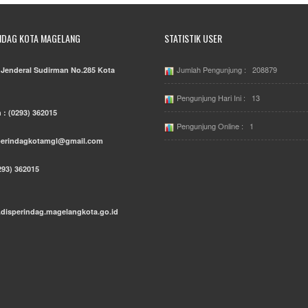
NDAG KOTA MAGELANG
STATISTIK USER
Jumlah Pengunjung : 208879
. Jenderal Sudirman No.285 Kota
Pengunjung Hari Ini : 13
 : (0293) 362015
Pengunjung Online : 1
sperindagkotamgl@gmail.com
293) 362015
.disperindag.magelangkota.go.id