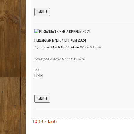
LANJUT
PERJANJIAN KINERJA DPPKUM 2024
Diposting
06 Mar 2025
oleh
Admin
Dibaca 1951 kali
Perjanjian Kinerja DPPKUM 2024
klik
DISINI
LANJUT
1
2
3
4
>
Last ›