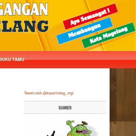
BUKU TAMU
Tweet oleh @koperindag_mgl
BANNER