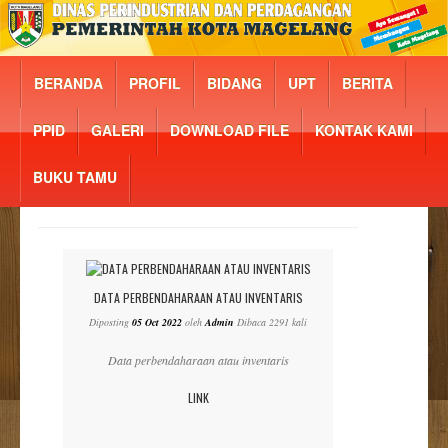
BERANDA
PROFIL
BIDANG
UPT
BERITA
PPID
GALERI
DOWNLOAD FILE
KONTAK KAMI
BUKU TAMU
DATA PERBENDAHARAAN ATAU INVENTARIS
Diposting
05 Oct 2022
oleh
Admin
Dibaca 2291 kali
Data perbendaharaan atau inventaris
LINK