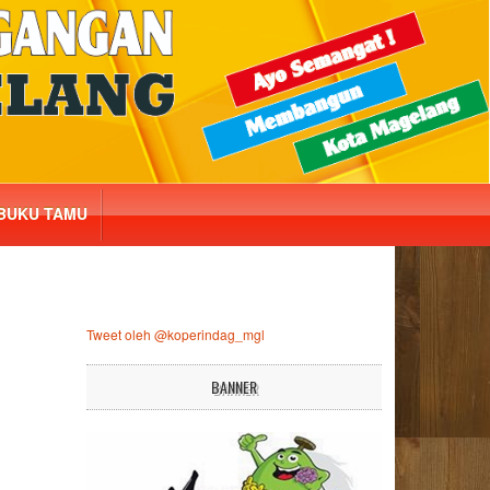
BUKU TAMU
Tweet oleh @koperindag_mgl
BANNER