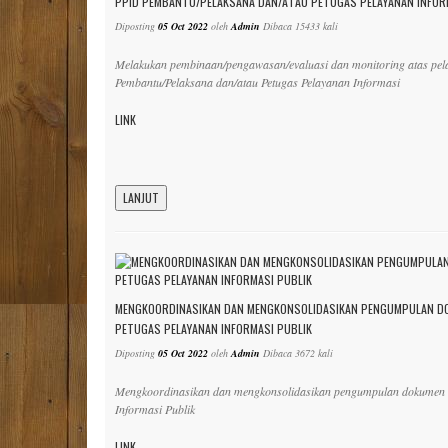
PPID PEMBANTU/PELAKSANA DAN/ATAU PETUGAS PELAYANAN INFOR
Diposting
05 Oct 2022
oleh
Admin
Dibaca 15433 kali
Melakukan pembinaan/pengawasan/evaluasi dan monitoring atas pela
Pembantu/Pelaksana dan/atau Petugas Pelayanan Informasi
LINK
LANJUT
MENGKOORDINASIKAN DAN MENGKONSOLIDASIKAN PENGUMPULAN DO
PETUGAS PELAYANAN INFORMASI PUBLIK
Diposting
05 Oct 2022
oleh
Admin
Dibaca 3672 kali
Mengkoordinasikan dan mengkonsolidasikan pengumpulan dokumen i
Informasi Publik
LINK