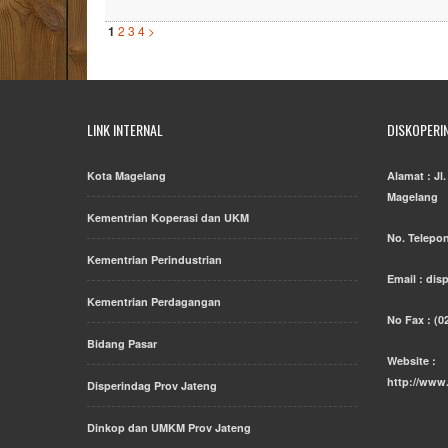
1
2
3
4
>
LINK INTERNAL
DISKOPERI
Kota Magelang
Alamat : Jl
Magelang
Kementrian Koperasi dan UKM
No. Telepon
Kementrian Perindustrian
Email : di
Kementrian Perdagangan
No Fax : (0
Bidang Pasar
Website :
http://www
Disperindag Prov Jateng
Dinkop dan UMKM Prov Jateng