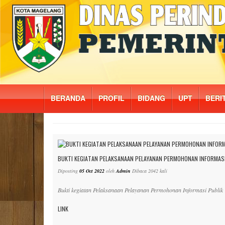
BERANDA
PROFIL
BIDANG
UPT
BERI
BUKTI KEGIATAN PELAKSANAAN PELAYANAN PERMOHONAN INFORMASI
Diposting
05 Oct 2022
oleh
Admin
Dibaca 2042 kali
Bukti kegiatan Pelaksanaan Pelayanan Permohonan Informasi Publik
LINK