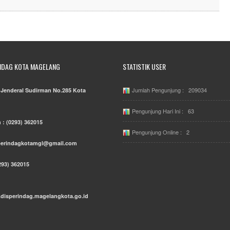
NDAG KOTA MAGELANG
STATISTIK USER
Jumlah Pengunjung : 209034
. Jenderal Sudirman No.285 Kota
Pengunjung Hari Ini : 63
 : (0293) 362015
Pengunjung Online : 2
sperindagkotamgl@gmail.com
293) 362015
.disperindag.magelangkota.go.id