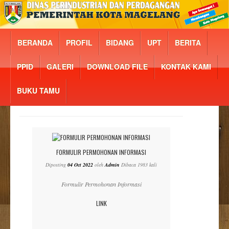
BERANDA
PROFIL
BIDANG
UPT
BERITA
PPID
GALERI
DOWNLOAD FILE
KONTAK KAMI
BUKU TAMU
FORMULIR PERMOHONAN INFORMASI
Diposting
04 Oct 2022
oleh
Admin
Dibaca 1983 kali
Formulir Permohonan Informasi
LINK