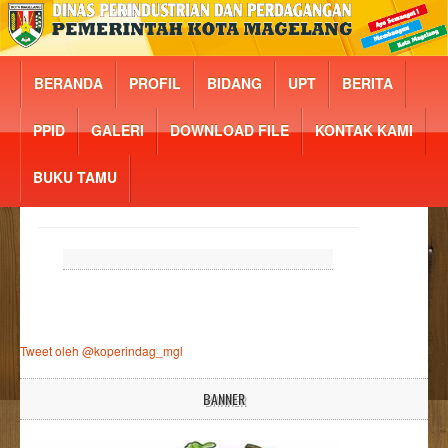
BERANDA
PROFIL
BIDANG
UPT
BERITA
PPID
GALERI
DOWNLOAD FILE
KONTAK KAMI
BUKU TAMU
Tweet oleh @koperindag_mgl
BANNER