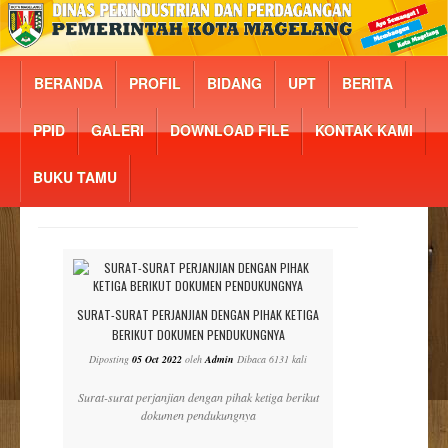
BERANDA
PROFIL
BIDANG
UPT
BERITA
PPID
GALERI
DOWNLOAD FILE
KONTAK KAMI
BUKU TAMU
SURAT-SURAT PERJANJIAN DENGAN PIHAK KETIGA
BERIKUT DOKUMEN PENDUKUNGNYA
Diposting
05 Oct 2022
oleh
Admin
Dibaca 6131 kali
Surat-surat perjanjian dengan pihak ketiga berikut
dokumen pendukungnya