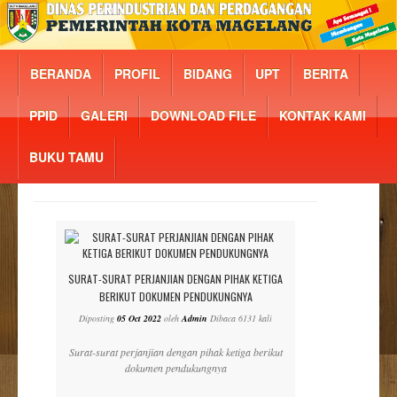
BERANDA
PROFIL
BIDANG
UPT
BERITA
PPID
GALERI
DOWNLOAD FILE
KONTAK KAMI
BUKU TAMU
SURAT-SURAT PERJANJIAN DENGAN PIHAK KETIGA
BERIKUT DOKUMEN PENDUKUNGNYA
Diposting
05 Oct 2022
oleh
Admin
Dibaca 6131 kali
Surat-surat perjanjian dengan pihak ketiga berikut
dokumen pendukungnya